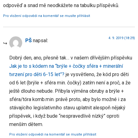
odpověď a snad mě neodkážete na tabulku příspěvků.
Pro vložení odpovědi na komentář se musíte přihlásit
4. 9. 2019 (18:29)
PŠ
napsal:
Dobrý den, ano, přesně tak… v našem dřívějším příspěvku
Jak je to s kódem na “brýle + čočky sféra + minerální
tvrzení pro děti 6-15 let”?
je vysvětleno, že kód pro děti
od 6 let (brýle + sféra min. čočky) zatím není a proč, a že
ještě dlouho nebude. Přibyla výměna obruby a brýle +
sféra/tóra komb.min. právě proto, aby bylo možné i za
stávajícího legislativního stavu uplatnit alespoň nějaký
příspěvek, i když bude “nespravedlivě nízký” oproti
menším dětem.
Pro vložení odpovědi na komentář se musíte přihlásit