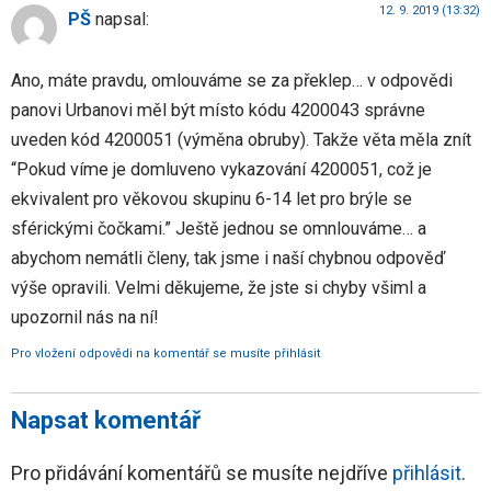
12. 9. 2019 (13:32)
PŠ
napsal:
Ano, máte pravdu, omlouváme se za překlep… v odpovědi
panovi Urbanovi měl být místo kódu 4200043 správne
uveden kód 4200051 (výměna obruby). Takže věta měla znít
“Pokud víme je domluveno vykazování 4200051, což je
ekvivalent pro věkovou skupinu 6-14 let pro brýle se
sférickými čočkami.” Ještě jednou se omnlouváme… a
abychom nemátli členy, tak jsme i naší chybnou odpověď
výše opravili. Velmi děkujeme, že jste si chyby všiml a
upozornil nás na ní!
Pro vložení odpovědi na komentář se musíte přihlásit
Napsat komentář
Pro přidávání komentářů se musíte nejdříve
přihlásit
.