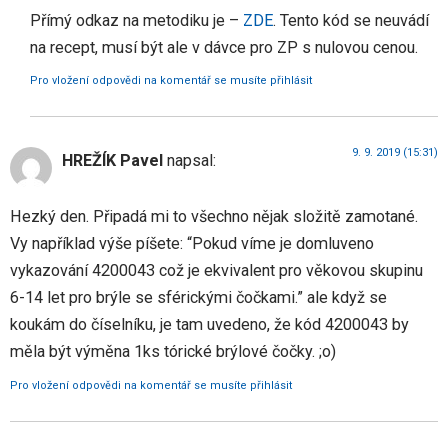
Přímý odkaz na metodiku je –
ZDE
. Tento kód se neuvádí
na recept, musí být ale v dávce pro ZP s nulovou cenou.
Pro vložení odpovědi na komentář se musíte přihlásit
9. 9. 2019 (15:31)
HREŽÍK Pavel
napsal:
Hezký den. Připadá mi to všechno nějak složitě zamotané.
Vy například výše píšete: “Pokud víme je domluveno
vykazování 4200043 což je ekvivalent pro věkovou skupinu
6-14 let pro brýle se sférickými čočkami.” ale když se
koukám do číselníku, je tam uvedeno, že kód 4200043 by
měla být výměna 1ks tórické brýlové čočky. ;o)
Pro vložení odpovědi na komentář se musíte přihlásit