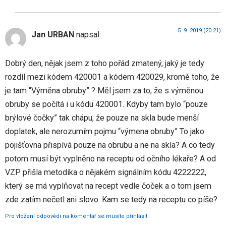
5. 9. 2019 (20:21)
Jan URBAN
napsal:
Dobrý den, nějak jsem z toho pořád zmatený, jaký je tedy
rozdíl mezi kódem 420001 a kódem 420029, kromě toho, že
je tam “Výměna obruby” ? Měl jsem za to, že s výměnou
obruby se počítá i u kódu 420001. Kdyby tam bylo “pouze
brýlové čočky” tak chápu, že pouze na skla bude menší
doplatek, ale nerozumím pojmu “výmena obruby” To jako
pojišťovna přispívá pouze na obrubu a ne na skla? A co tedy
potom musí být vyplněno na receptu od očního lékaře? A od
VZP přišla metodika o nějakém signálním kódu 4222222,
který se má vyplňovat na recept vedle čoček a o tom jsem
zde zatím nečetl ani slovo. Kam se tedy na receptu co píše?
Pro vložení odpovědi na komentář se musíte přihlásit