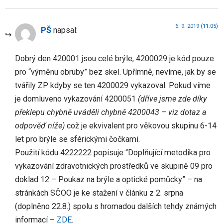
6. 9. 2019 (11:05)
PŠ
napsal:
Dobrý den 420001 jsou celé brýle, 4200029 je kód pouze
pro “výměnu obruby” bez skel. Upřímně, nevíme, jak by se
tvářily ZP kdyby se ten 4200029 vykazoval. Pokud víme
je domluveno vykazování 4200051
(dříve jsme zde díky
překlepu chybně uváděli chybně 4200043 – viz dotaz a
odpověď níže)
což je ekvivalent pro věkovou skupinu 6-14
let pro brýle se sférickými čočkami.
Použití kódu 4222222 popisuje “Doplňující metodika pro
vykazování zdravotnických prostředků ve skupině 09 pro
doklad 12 – Poukaz na brýle a optické pomůcky” – na
stránkách SČOO je ke stažení v článku z 2. srpna
(doplněno 22.8.) spolu s hromadou dalších tehdy známých
informací –
ZDE
.